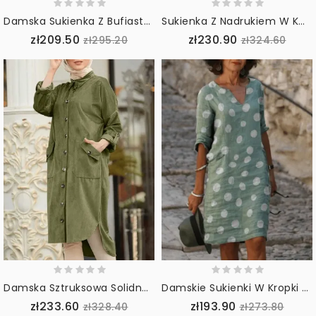
Damska Sukienka Z Bufiastymi Rękawami W Jednolitym Kolorze Z Dekoltem W Szpic Codzienna Codzienna Sukienka Midi
Sukienka Z Nadrukiem W Kwiatki Z Dekoltem W Szpic I Dekoltem W Kształcie Litery V Dla Kobiet
zł209.50
zł230.90
zł295.20
zł324.60
Damska Sztruksowa Solidna Muzułmańska Sukienka Z Kołnierzykiem Raglanowym Z Przodu Z Wysokim Niskim Stanem
Damskie Sukienki W Kropki Z Dekoltem W Kropki
zł233.60
zł193.90
zł328.40
zł273.80