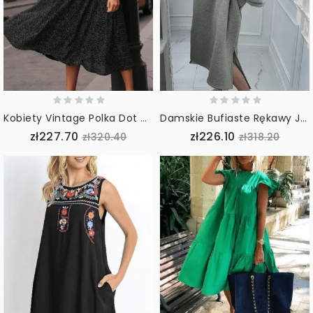
Kobiety Vintage Polka Dot Drukowanie Wiązane Big Swing Casual Sukienka Z Długim Rękawem
Damskie Bufiaste Rękawy Jednolity Kolor Podzielone Boczne Kieszenie Z Kapturem Maxi Długość Luźne Sukienki Midi Ze Sznurkiem
zł227.70
zł226.10
zł320.40
zł318.20