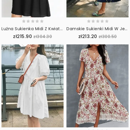
Luźna Sukienka Midi Z Kwiatowym Haftem Bez Rękawów I Kieszeniami
Damskie Sukienki Midi W Jednolitym Kolorze Luźne Falbany Z Krótkim Rękawem
zł215.90
zł213.20
zł304.30
zł300.50