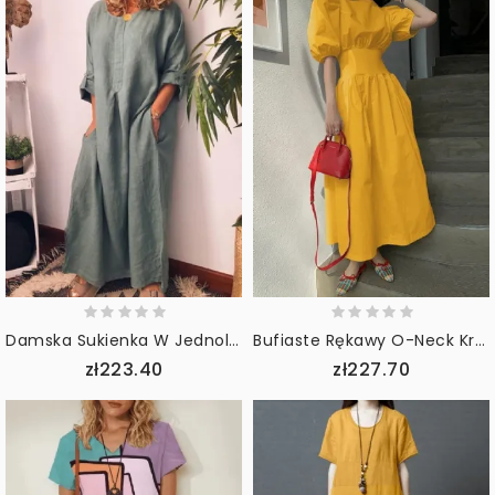
Damska Sukienka W Jednolitym Kolorze Z Regulowanym Rękawem I Rozcięciem Na Dole
Bufiaste Rękawy O-Neck Krótki Rękaw Elastyczne Mankiety Nieformalna Sukienka Maxi
zł223.40
zł227.70