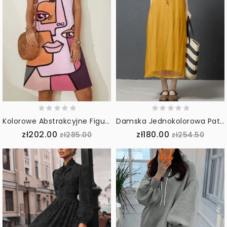
Kolorowe Abstrakcyjne Figury Z Dekoltem W Szpic Casualowe Sukienki Midi Z Krótkim Rękawem Dla Kobiet
Damska Jednokolorowa Patchworkowa Bawełniana Sukienka Midi Z Okrągłym Dekoltem I Kieszenią
zł202.00
zł180.00
zł285.00
zł254.50