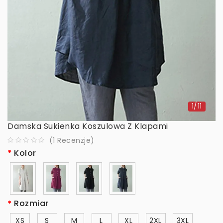
1/11
Damska Sukienka Koszulowa Z Klapami
(
1
Recenzje
)
Kolor
Rozmiar
XS
S
M
L
XL
2XL
3XL