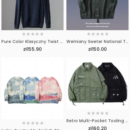
Pure Color Klasyczny Twist Casual Sweter Zimowy
Wełniany Sweter National Tide Lazy Style V Neck
zł155.90
zł150.00
Retro Multi-Pocket Tooling Jacket Męska Moda Uliczna Luźna
zł160.20