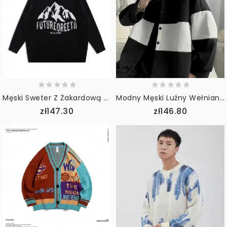
Męski Sweter Z Żakardową Dzianiną Snow Mountain Street Trend Luźny Sweter Z Okrągłym Dekoltem
Modny Męski Luźny Wełniany Płaszcz
zł147.30
zł146.80