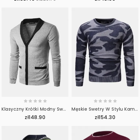
Klasyczny Krótki Modny Sweter Z Dekoltem W Szpic Męski Jednorzędowy Kardigan Z Dzianiny W Kolorze
Męskie Swetry W Stylu Kamuflażu Z Okrągłym Dekoltem I Długim Rękawem
zł148.90
zł154.30