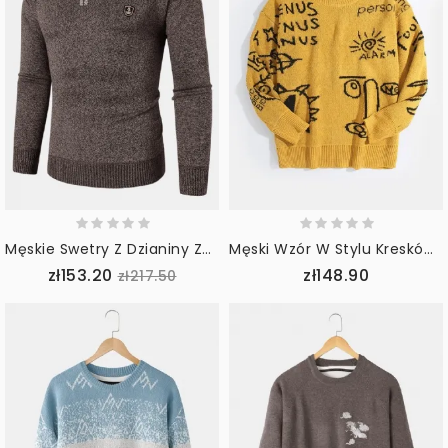
Męskie Swetry Z Dzianiny Zapinane Na Zamek Z Przodu
Męski Wzór W Stylu Kreskówki Z Okrągłym Dekoltem I Dzianiną Na Co Dzień Z Pulowerem
zł153.20
zł148.90
zł217.50