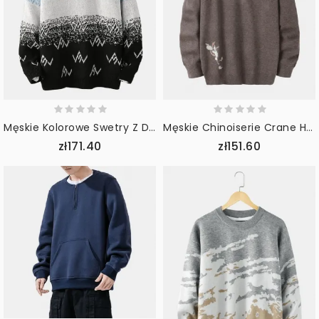
Męskie Kolorowe Swetry Z Dzianiny Z Okrągłym Dekoltem I Ramionami
Męskie Chinoiserie Crane Haft Raglanowy Rękaw Ciepłe Dzianinowe Swetry
zł171.40
zł151.60