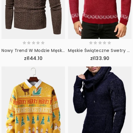
Nowy Trend W Modzie Męskiej Skręcone Swetry Z Długimi Rękawami
Męskie Świąteczne Swetry W Stylu Łosia Z Okrągłym Dekoltem I Długim Rękawem Ciepłe Dzianinowe Swetry
zł144.10
zł133.90