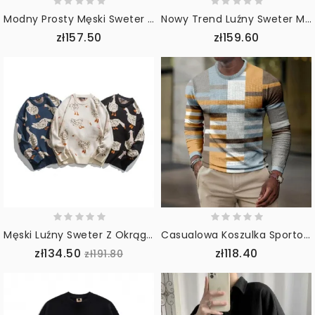
Modny Prosty Męski Sweter Z Golfem
Nowy Trend Luźny Sweter Męski Sweter
zł157.50
zł159.60
Męski Luźny Sweter Z Okrągłym Dekoltem I Długim Rękawem
Casualowa Koszulka Sportowa Z Okrągłym Dekoltem Z Nadrukiem Cyfrowym
zł134.50
zł118.40
zł191.80