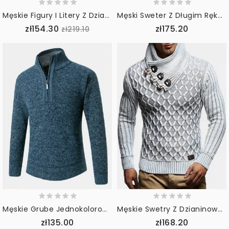
Męskie Figury I Litery Z Dzianiny Z Długim Rękawem Zabawne Swetry Swetry
Męski Sweter Z Długim Rękawem I Długim Rękawem Z Nadrukiem Plemiennym
zł154.30
zł175.20
zł219.10
Męskie Grube Jednokolorowe Swetry Z Długim Rękawem I Zamkiem Błyskawicznym
Męskie Swetry Z Dzianinową Grafiką Z Wysokim Dekoltem I Ciepłym Pulowerem
zł135.00
zł168.20