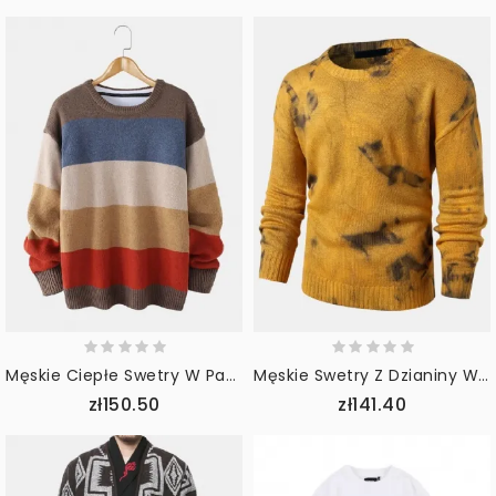
Męskie Ciepłe Swetry W Paski Z Okrągłym Dekoltem I Długim Rękawem
Męskie Swetry Z Dzianiny W Prążki Z Okrągłym Dekoltem I Luźnym Krojem
zł150.50
zł141.40