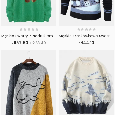
Męskie Swetry Z Nadrukiem Z Kreskówkowym Nadrukiem Z Okrągłym Dekoltem I Luźnym Pulowerem
Męskie Kreskówkowe Swetry Z Wyszywaną Literą Z Okrągłym Dekoltem I Prążkowanymi Swetrami Z Dzianiny
zł157.50
zł144.10
zł223.40