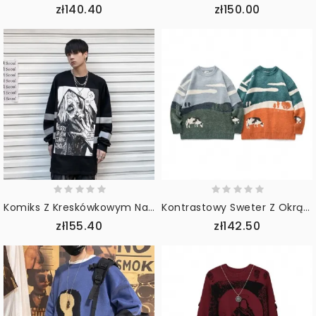
zł140.40
zł150.00
Komiks Z Kreskówkowym Nadrukiem Fałszywa Dwuczęściowa Koszulka Z Dolną Koszulą
Kontrastowy Sweter Z Okrągłym Dekoltem W Stylu Vintage
zł155.40
zł142.50