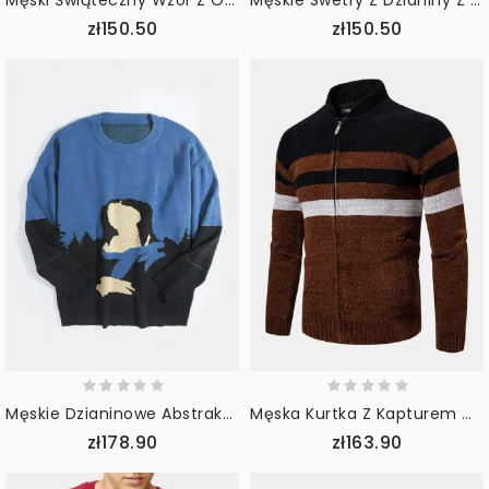
Męski Świąteczny Wzór Z Okrągłym Dekoltem Slim Fit Casual Dzianinowy Sweter
Męskie Swetry Z Dzianiny Z Okrągłym Dekoltem I Paskiem Z Długim Rękawem
zł150.50
zł150.50
Męskie Dzianinowe Abstrakcyjne Figury Wzór Bawełniany Sweter Casual Swetry Z Okrągłym Dekoltem
Męska Kurtka Z Kapturem Colorblock W Paski Ze Skośną Kieszenią I Długim Rękawem
zł178.90
zł163.90