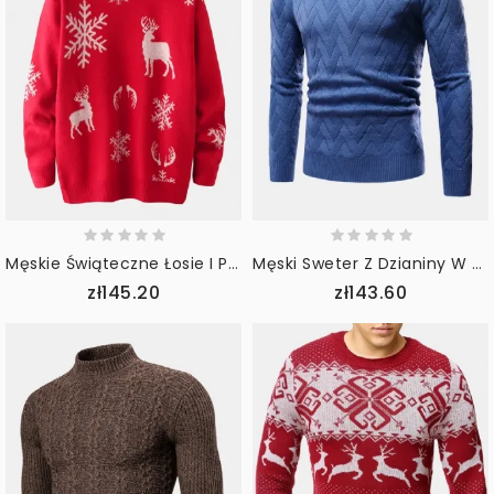
Męskie Świąteczne Łosie I Płatki Śniegu Z Grafiką Na Drutach Z Długim Rękawem
Męski Sweter Z Dzianiny W Jednolitym Kolorze Z Okrągłym Dekoltem I Dekoltem W Serek
zł145.20
zł143.60