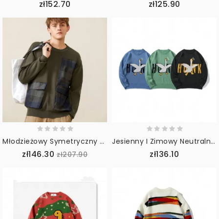
zł152.70
zł125.90
Młodzieżowy Symetryczny Sweter W Kratę Z Dużą Kieszenią Ozdobiony Męskim Swetrem
Jesienny I Zimowy Neutralny Żakardowy Haft Casual Luźny Sweter
zł146.30
zł136.10
zł207.90