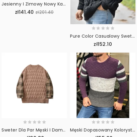
Jesienny I Zimowy Nowy Kaszmirowy Swobodny Sweter Z Zagęszczonym Polarem
zł141.40
zł201.40
Pure Color Casualowy Sweter Z Długimi Rękawami W Stylu Vintage
zł152.10
Sweter Dla Par Męski I Damski Luźny Sweter Z Dzianiny
Męski Dopasowany Kolorystycznie Sweter W Paski W Paski