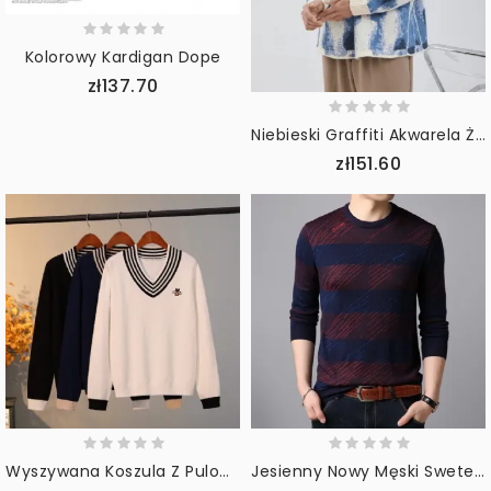
Kolorowy Kardigan Dope
zł137.70
Niebieski Graffiti Akwarela Żakardowy Luźny Sweter Z Dzianiny
zł151.60
Wyszywana Koszula Z Pulowerem W Pszczoły
Jesienny Nowy Męski Sweter Z Dzianiny Wokół Szyi