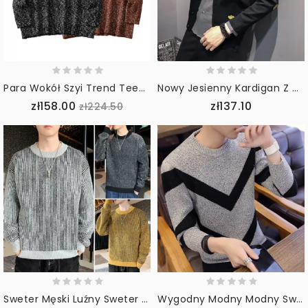
Para Wokół Szyi Trend Teen Męskie
Nowy Jesienny Kardigan Z Dzianiny Na Odzież Wierzchnią
zł158.00
zł137.10
zł224.50
Sweter Męski Luźny Sweter Z Okrągłym Dekoltem
Wygodny Modny Modny Sweter Z Okrągłym Dekoltem