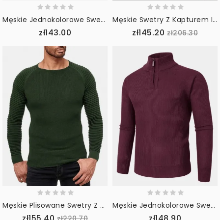
Męskie Jednokolorowe Swetry Bawełniane Z Wysokim Dekoltem Na Co Dzień Z Długim Rękawem
Męskie Swetry Z Kapturem I Kieszenią Na Zamek Błyskawiczny Z Przodu
zł143.00
zł145.20
zł206.30
Męskie Plisowane Swetry Z Dzianiny Na Co Dzień
Męskie Jednokolorowe Swetry Z Dzianiny Z Długim Rękawem I Wysokim Dekoltem
zł155.40
zł148.90
zł220.70