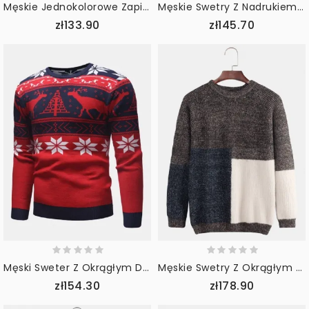
Męskie Jednokolorowe Zapinane Na Zamek Ciepłe Swetry Z Dzianiny
Męskie Swetry Z Nadrukiem Z Okrągłym Dekoltem I Ramionami
zł133.90
zł145.70
Męski Sweter Z Okrągłym Dekoltem I Okrągłym Dekoltem O Regularnym Kroju Codzienny Sweter Z Dzianiny
Męskie Swetry Z Okrągłym Dekoltem Trend Moda Luźne Grube Szwy Kontrastowe Kolory
zł154.30
zł178.90