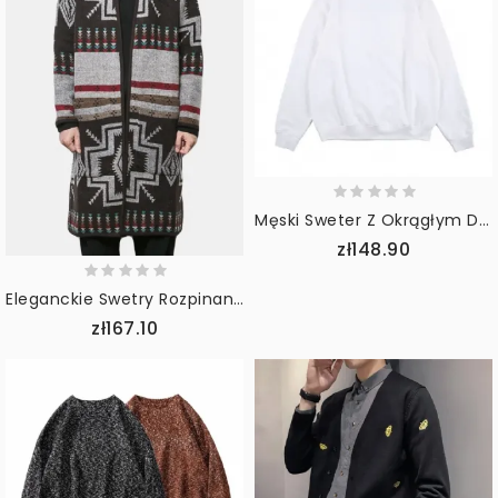
Męski Sweter Z Okrągłym Dekoltem Luźny I Modny Sweter Chłopięcy Na Wszystkie Mecze
zł148.90
Eleganckie Swetry Rozpinane Męskie O Średniej Długości W Stylu Etnicznym
zł167.10