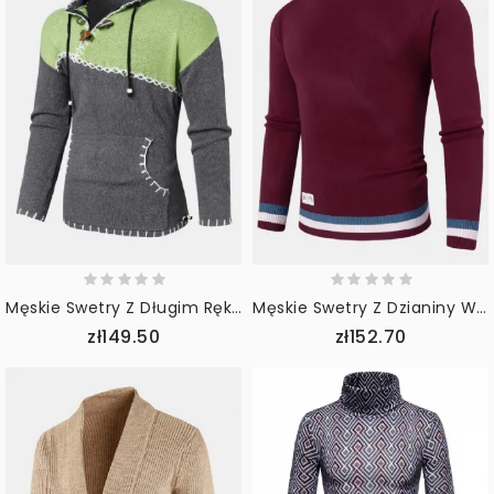
Męskie Swetry Z Długim Rękawem W Kontrastowym Kolorze W Stylu Vintage Dzianinowe Z Kapturem
Męskie Swetry Z Dzianiny W Kontrastowe Prążki Z Okrągłym Dekoltem I Długim Rękawem
zł149.50
zł152.70