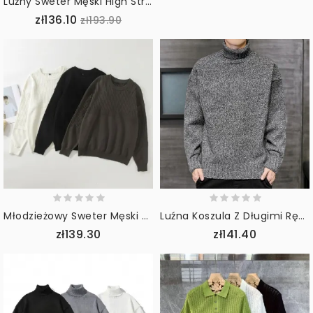
Luźny Sweter Męski High Street Z Długim Rękawem
zł136.10
zł193.90
Młodzieżowy Sweter Męski Na Cały Mecz Z Okrągłym Dekoltem
Luźna Koszula Z Długimi Rękawami W Jednolitym Kolorze
zł139.30
zł141.40