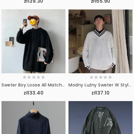
zł139.30
zł155.90
Sweter Boy Loose All Match Lazy Wind Sweter
Modny Luźny Sweter W Stylu Harajuku
zł133.40
zł137.10