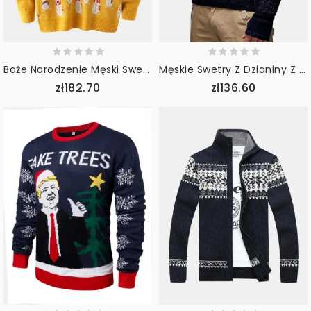
Boże Narodzenie Męski Sweter Z Kreskówkową Grafiką Na Drutach Z Długim Rękawem Casual Swetry
Męskie Swetry Z Dzianiny Z Wyciętym Mankietem Ciepłe Luźne Swetry Ze Sznurkiem
zł182.70
zł136.60