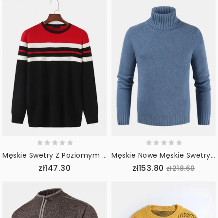
Męskie Swetry Z Poziomym Paskiem Z Okrągłym Dekoltem Casual Swetry Z Długim Rękawem
Męskie Nowe Męskie Swetry Z Wysokim Kołnierzem Do Samodzielnej Uprawy W Jednolitym Kolorze
zł147.30
zł153.80
zł218.60