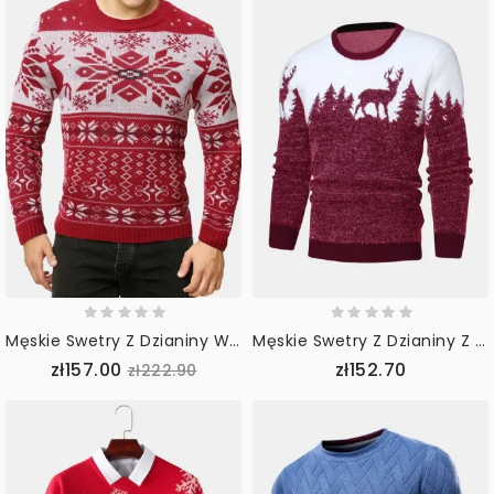
Męskie Swetry Z Dzianiny W Stylu Płatka Śniegu Z Grafiką Z Długim Rękawem
Męskie Swetry Z Dzianiny Z Grafiką Na Choinkę I Jelenie Z Długim Rękawem
zł157.00
zł152.70
zł222.90