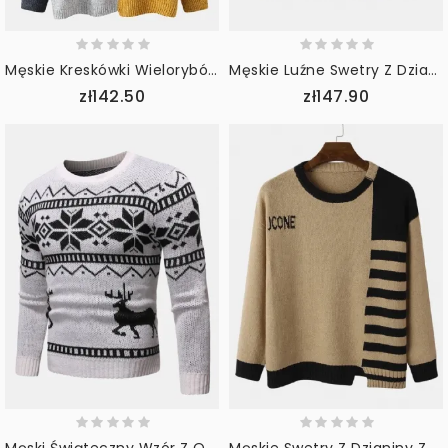
Męskie Kreskówki Wielorybów Graphics Colorblcok Z Długim Rękawem Śliczne Dzianinowe Swetry
Męskie Luźne Swetry Z Dzianiny Z Krajobrazem Górskim Na Ramię
zł142.50
zł147.90