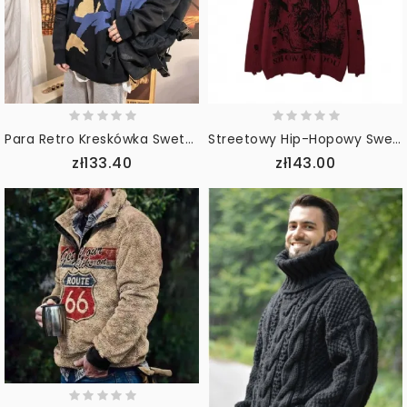
Para Retro Kreskówka Sweter Jesienno-Zimowy Koreański Luźny Studencki Pogrubienie Młodzieżowy Sweter Męski
Streetowy Hip-Hopowy Sweter Oversize Z Dziurami
zł133.40
zł143.00