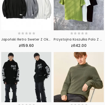
Japoński Retro Sweter Z Okrągłym Dekoltem Dla Mężczyzn
Przystojna Koszulka Polo Z Wysokiej Jakości Dzianiny Z Krótkim Rękawem
zł159.60
zł142.00