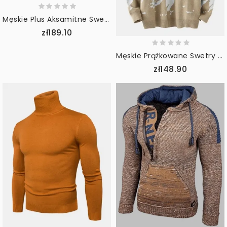
Męskie Plus Aksamitne Swetry Z Okrągłym Dekoltem Młodzieżowe Przystojne Ciepłe Grube Dolne Koszule
zł189.10
Męskie Prążkowane Swetry Z Dzianinowym Wzorem Opadające Na Ramię
zł148.90