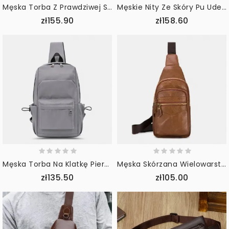
Męska Torba Z Prawdziwej Skóry Retro Sport Outdoor Multi-Carry Torba Na Klatkę Piersiową Torba Na Ramię Torba Na Ramię Torba Przez Ramię
Męskie Nity Ze Skóry Pu Udekoruj Szwy Rombowe Wodoodporna Torba Na Klatkę Piersiową Torba Na Ramię O Dużej Pojemności Crossbody
zł155.90
zł158.60
Męska Torba Na Klatkę Piersiową Oxford O Dużej Pojemności Z Wieloma Kieszeniami Torba Na Ramię Crossbody
Męska Skórzana Wielowarstwowa Wodoodporna Torba Na Co Dzień Crossbody Torba Na Klatkę Piersiową Torba Na Ramię
zł135.50
zł105.00