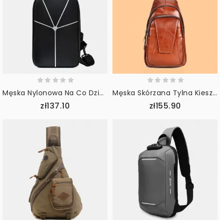
Męska Nylonowa Na Co Dzień Sportowa Torba Na Klatkę Piersiową W Jednolitym Kolorze
Męska Skórzana Tylna Kieszeń Na Zamek Błyskawiczny Z Kieszenią Na Klatkę Piersiową Moda Casual Odporna Na Zużycie Torba Crossbody Torba Na Ramię
zł137.10
zł155.90