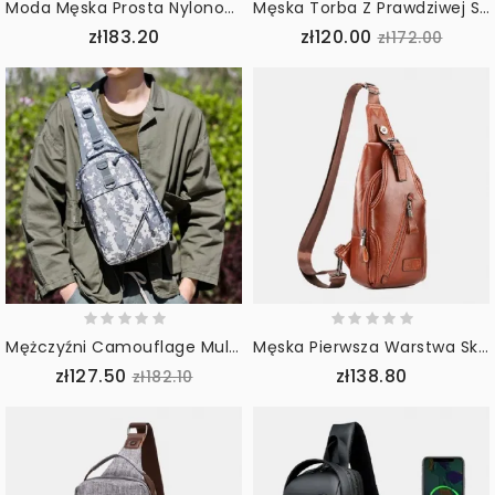
Moda Męska Prosta Nylonowa Odporna Na Zużycie Oddychająca Torba Na Klatkę Piersiową Torba Przez Ramię
Męska Torba Z Prawdziwej Skóry W Jednolitym Kolorze Multi-Carry Torba Przez Ramię Torba Na Klatkę Piersiową Torba Na Pasek W Talii
zł183.20
zł120.00
zł172.00
Mężczyźni Camouflage Multi-Carry Tactical Fishing Travel Outdoor Torba Na Klatkę Piersiową Torba Na Ramię
Męska Pierwsza Warstwa Skóry Bydlęcej O Dużej Pojemności Tylna Kieszeń Na Zamek Błyskawiczny Z Zabezpieczeniem Przed Kradzieżą Torba Na Klatkę Piersiową Crossbody Torba Na Ramię
zł127.50
zł138.80
zł182.10