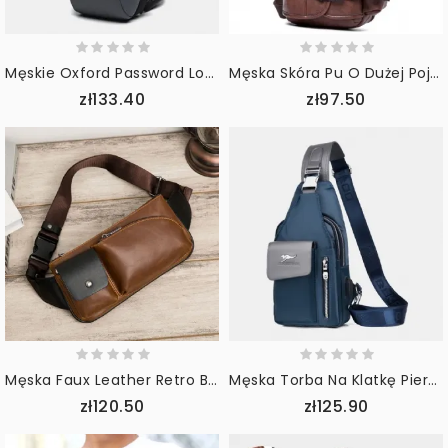
Męskie Oxford Password Lock Anti-Theft Wodoodporna Odblaskowa Torba Crossbody Wieloprzedziałowa Torba Na Klatkę Piersiową Usb Do Ładowania
Męska Skóra Pu O Dużej Pojemności Wielofunkcyjny Zestaw Słuchawkowy Otwór Usb Do Ładowania Krótkie Torby Na Ramię Crossbody Torba Na Klatkę Piersiową
zł133.40
zł97.50
Męska Faux Leather Retro Business Casual Multi-Carry Waist Bag Torba Na Klatkę Piersiową Sling Bag
Męska Torba Na Klatkę Piersiową Oxford Usb Do Ładowania Z Otworem Na Słuchawki Wielofunkcyjna Wielofunkcyjna Wodoodporna Torba Na Ramię Crossbody
zł120.50
zł125.90