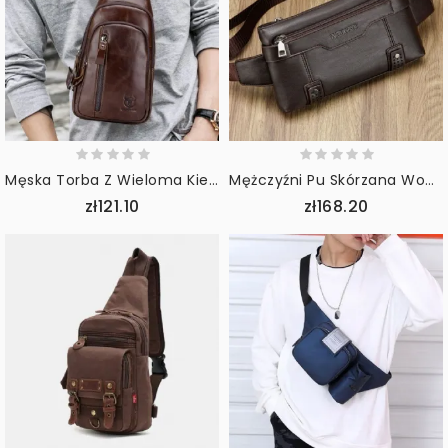
Męska Torba Z Wieloma Kieszeniami Ze Skóry Bydlęcej Na Co Dzień Sportowa Wielofunkcyjna Torba Na Ramię O Dużej Pojemności Crossbody
Mężczyźni Pu Skórzana Wodoodporna Torba Na Klatkę Piersiową O Dużej Pojemności Outdoor Outing 6.5-Calowa Torba Na Telefon Torby Crossbody Torba Na Ramię
zł121.10
zł168.20