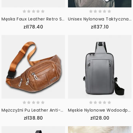
Męska Faux Leather Retro Sport Multi-Carry Talia Torba Sling Bag Chest Bag
Unisex Nylonowa Taktyczna Odblaskowa Colorfuol Laserowa Gra Na Świeżym Powietrzu Z Wieloma Kieszeniami Na Klatkę Piersiową W Talii
zł178.40
zł137.10
Mężczyźni Pu Leather Anti-Theft Wielofunkcyjna Wielofunkcyjna Kieszeń 6.5 Cala Torba Na Telefon Torba Biodrowa Torba Na Klatkę Piersiową Torby Crossbody
Męskie Nylonowe Wodoodporne Torby Na Klatkę Piersiową O Dużej Pojemności Z Wieloma Kieszeniami Torba Na Ramię Torby Na Ramię
zł138.80
zł128.00