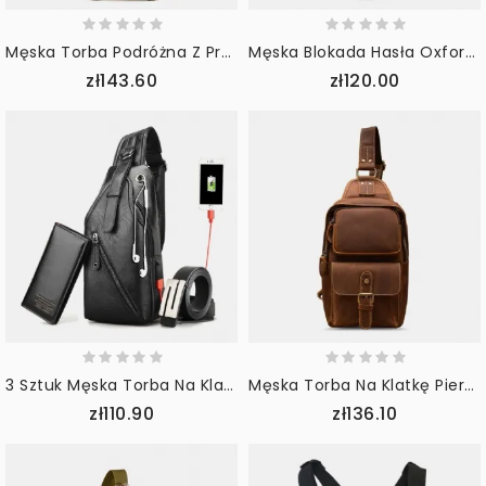
Męska Torba Podróżna Z Prawdziwej Skóry I Płótna Podróżna Torba Na Klatkę Piersiową Z Wieloma Kieszeniami
Męska Blokada Hasła Oxford Anti-Theft Odblaskowy Pasek Design Wodoodporna Torba Z Wieloma Kieszeniami Crossbody Sling Bag Torba Na Klatkę Piersiową
zł143.60
zł120.00
3 Sztuk Męska Torba Na Klatkę Piersiową Zestaw Pasków Na Co Dzień Wielofunkcyjna Torba Na Klatkę Piersiowa Odporna Na Zużycie Torba Na Ramię Crossbody Zestaw Podarunkowy
Męska Torba Na Klatkę Piersiową Z Wieloma Kieszeniami Ze Skóry Pu Retro O Dużej Pojemności Antykradzieżowe Torby Na Ramię Crossbody
zł110.90
zł136.10