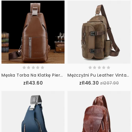
Męska Torba Na Klatkę Piersiową Ze Skóry Pu Na Co Dzień Wielofunkcyjny Otwór Na Słuchawki
Mężczyźni Pu Leather Vintage Wielofunkcyjny Otwór Na Słuchawki Usb Ładowanie Torba Przez Ramię Torba Na Klatkę Piersiową Sling Bag
zł143.60
zł146.30
zł207.90