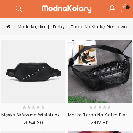
0
Moda Męska
Torby
Torba Na Klatkę Piersiową
Męska Skórzana Wielofunkcyjna Torba Przeciwkradzieżowa Z Kieszenią Na Wszystkie Mecze Nit Udekoruj Wodoodporną Torbę Na Klatkę Piersiową Torba Przez Ramię
Męska Torba Na Klatkę Piersiową O Dużej Pojemności Ze Skóry Pu Retro Wodoodporne Nity Dekoruj Torbę Na Ramię Crossbody
zł154.30
zł112.50