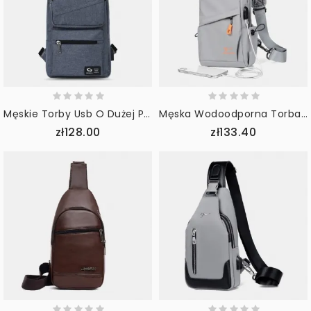
Męskie Torby Usb O Dużej Pojemności Otwór Na Słuchawki Otwór Na Słuchawki Wodoodporne Torby Na Klatkę Piersiową Torba Na Ramię Torby Na Ramię
Męska Wodoodporna Torba Na Klatkę Piersiową O Dużej Pojemności Na Co Dzień Sportowa Ładowana Przez Usb Torba Na Ramię Crossbody
zł128.00
zł133.40