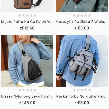
Męska Retro Na Co Dzień Wodoodporna Wielofunkcyjna Wielofunkcyjna Torba Na Klatkę Piersiową Pu Miękka Skórzana Torba Na Ramię Crossbody
Mężczyźni Pu Skóra Z Wieloma Kieszeniami Odporna Na Zużycie Torba Na Klatkę Piersiową Talia Torba Na Słuchawki Konstrukcja Z Otworem 6.5 Cal Torba Na Telefon Crossbody Torby
zł112.50
zł113.00
Unisex Nylonowy Lekki Kontrastowy Kolor Casual Outdoor Travel Multi-Carry Torba Na Ramię Torba Na Ramię Torba Na Klatkę Piersiową
Męska Torba Na Klatkę Piersiową Muti-Pockets Nylon Lekka Wygodna Rozkładana Torba Crossbody
zł143.00
zł113.00