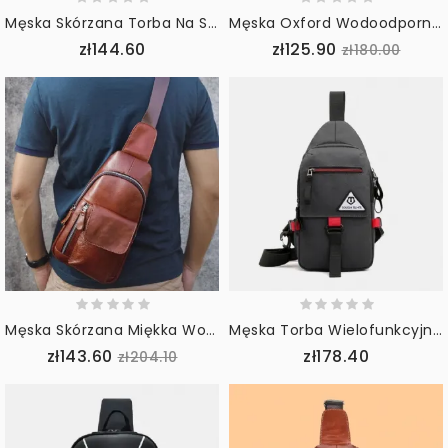
Męska Skórzana Torba Na Słuchawki Pu Multi-Carry Wodoodporna Torba Crossbody Torba Na Klatkę Piersiową Torba Na Ramię
Męska Oxford Wodoodporna Odporna Na Zużycie Wielofunkcyjna Torba Na Klatkę Piersiową Usb Do Ładowania Multi-Pocket Crossbody Torba Na Ramię
zł144.60
zł125.90
zł180.00
Męska Skórzana Miękka Wodoodporna Torba Na Klatkę Piersiową Outdoor Sport Retro Torby Crossbody O Dużej Pojemności Torba Na Ramię
Męska Torba Wielofunkcyjna Wodoodporna Codzienna Torba Na Ramię Crossbody Torba Na Ramię Torba Na Klatkę Piersiową
zł143.60
zł178.40
zł204.10