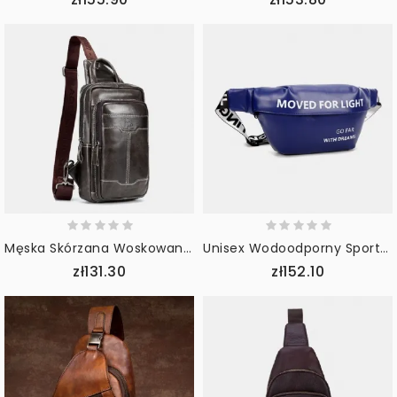
Męska Skórzana Woskowana Skóra Bydlęca Retro Moda Business Torba Na Ramię Na Klatkę Piersiową
Unisex Wodoodporny Sportowy Moda Jednolity Kolor Cross Body Bag Torba Na Talię Torba Na Klatkę Piersiową
zł131.30
zł152.10