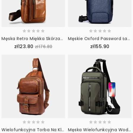
Męska Retro Miękka Skórzana Torba Z Wieloma Kieszeniami Wielofunkcyjna Torba O Dużej Pojemności Pojedyncza Torba Na Ramię
Męskie Oxford Password Ładowanie Usb Anti-Theft Wielowarstwowa Wodoodporna Torba Crossbody Torba Na Klatkę Piersiową Torba Na Ramię
zł123.80
zł155.90
zł176.80
Wielofunkcyjna Torba Na Klatkę Piersiową Z Wieloma Kieszeniami W Kolorze Skóry Ze Sztucznej Skóry W Stylu Vintage O Dużej Pojemności Torby Crossbody
Męska Wielofunkcyjna Wodoodporna Torba Na Klatkę Piersiową Z Wieloma Kieszeniami Torba Na Ramię Z Wieloma Kieszeniami