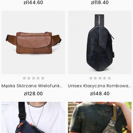
zł144.60
zł118.40
Męska Skórzana Wielofunkcyjna Antykradzieżowa Wielofunkcyjna Torba Crossbody Torba Na Klatkę Piersiową Torba Na Ramię
Unisex Klasyczna Rombowa Konstrukcja 3d Usb Ładująca Torba Na Klatkę Piersiową Z Wieloma Kieszeniami Wodoodporna Nadająca Się Do Noszenia Na Wszystkie Mecze Pełna Tekstura Torby Crossbody
zł128.00
zł148.40