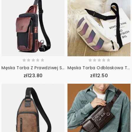
Męska Torba Z Prawdziwej Skóry Wołowej W Kontrastowym Kolorze Moda W Stylu Retro Torba Na Ramię Crossbody
Męska Torba Odblaskowa Taktyczna Hip-Hopowa Torba Na Klatkę Piersiową Torba Przez Ramię Sling Bag
zł123.80
zł112.50