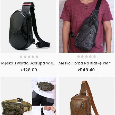
Męska Twarda Skorupa Wielowarstwowa Torba Na Klatkę Piersiową Usb Do Ładowania Bezpieczeństwa Pasek Odblaskowy O Dużej Pojemności Wodoodporne Odporne Na Zarysowania Torby Crossbody
Męska Torba Na Klatkę Piersiową Z Prawdziwej Skóry Torba Na Ramię Crossbody
zł128.00
zł148.40