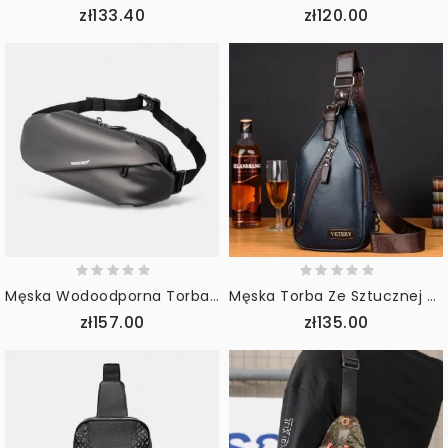
zł133.40
zł120.00
Męska Wodoodporna Torba Na Klatkę Piersiową Oxford Anti-Theft Minimalistyczna Odporna Na Zarysowania Linia O Dużej Pojemności Torba Na Talię
Męska Torba Ze Sztucznej Skóry W Stylu Retro Business Travel Chest Bag Torba Przez Ramię
zł157.00
zł135.00