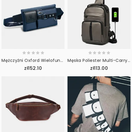
Mężczyźni Oxford Wielofunkcyjny Wodoodporny Otwór Na Słuchawki Projekt Torba Na Klatkę Piersiową Torba Na Pas Casual Moda 6.5-Calowa Torba Na Telefon Torby Crossbody
Męska Poliester Multi-Carry Średniej Pojemności Z Ładowarką Usb Torba Na Ramię Na Klatkę Piersiową
zł152.10
zł113.00