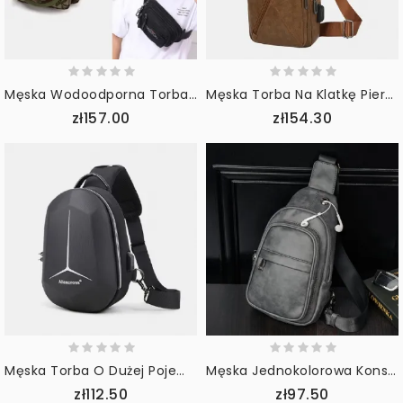
Męska Wodoodporna Torba Z Wieloma Kieszeniami W Kamuflażu Na Zewnątrz W Klatce Piersiowej Torba Na Pasek
Męska Torba Na Klatkę Piersiową W Stylu Vintage Usb Z Wieloma Kieszeniami Odporna Na Zużycie Torba Na Ramię O Dużej Pojemności
zł157.00
zł154.30
Męska Torba O Dużej Pojemności Usb Do Ładowania Wielowarstwowa Wodoodporna Torba Crossbody Torba Na Klatkę Piersiową Torba Na Ramię
Męska Jednokolorowa Konstrukcja Otworu Na Słuchawki Z Wieloma Kieszeniami Torba Na Klatkę Piersiową Na Co Dzień Na Zewnątrz Pu Miękka Skóra Odporna Na Zużycie Torby Crossbody Torba Na Ramię
zł112.50
zł97.50