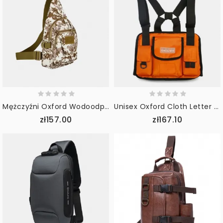
Mężczyźni Oxford Wodoodporna Torba Z Wieloma Kieszeniami Tactical Sling Torba Przez Ramię Torba Na Klatkę Piersiową Sling Bag
Unisex Oxford Cloth Letter Pattern Multi-Pocket Tactical Bag Torba Na Klatkę Piersiową Plecak
zł157.00
zł167.10