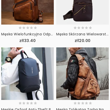
Męska Wielofunkcyjna Odporna Na Ścieranie Torba Na Klatkę Piersiową Vintage Pu Skórzane Torby Crossbody O Dużej Pojemności
Męska Skórzana Wielowarstwowa Lekka Torba Crossbody Torba Na Klatkę Piersiową Torba Na Ramię
zł133.40
zł120.00
Męskie Oxford Anti-Theft Password Lock O Dużej Pojemności Torba Na Klatkę Piersiową Podróżna Usb Ładowanie Wodoodporna Oddychająca Torba Na Ramię
Męska Trójkątna Torba Na Klatkę Piersiowa Retro Pu Skóra B6 Spadochroniarze Duża Pojemność Skórzane Miękkie Torby Na Co Dzień Torba Na Ramię