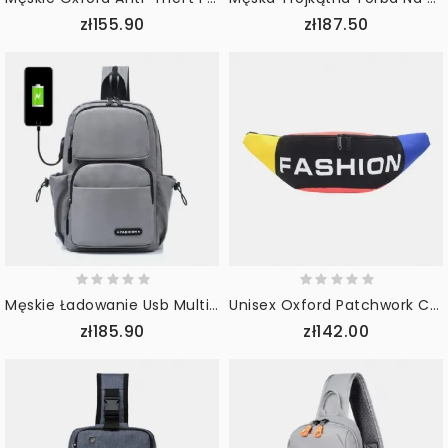
zł155.90
zł187.50
Męskie Ładowanie Usb Multi-Carry Wielowarstwowa Wodoodporna Torba Crossbody Torba Na Klatkę Piersiową Plecak Na Ramię
Unisex Oxford Patchwork Color Casual Torba Na Klatkę Piersiową Torba Przez Ramię
zł185.90
zł142.00