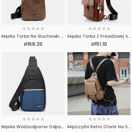
Męska Torba Na Słuchawki O Dużej Pojemności Business Multi-Pocket Torba Przez Ramię Torba Na Klatkę Piersiową Sling Bag
Męska Torba Z Prawdziwej Skóry Usb Do Ładowania Retro Na Co Dzień Ze Skóry Wołowej Na Klatkę Piersiową Torba Na Ramię Torba Przez Ramię
zł168.20
zł151.10
Męska Wodoodporna Odporna Na Zużycie Torba Na Klatkę Piersiową Casual Oxford Słuchawki Hole Crossbody Torby Torba Na Ramię
Mężczyźni Retro Otwór Na Słuchawki Multi-Carry Ładowanie Usb Wielowarstwowa Wodoodporna Torba Crossbody Torba Na Klatkę Piersiową Torba Na Ramię