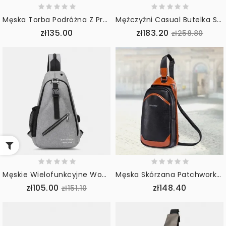
Męska Torba Podróżna Z Prawdziwej Skóry I Płótna Na Zewnątrz Osobista Torba Crossbody Torba Na Klatkę Piersiową
Mężczyźni Casual Butelka Solidna Nerka Torba Na Ramię Torba Na Ramię Torba Na Klatkę Piersiową Torba Na Pas
zł135.00
zł183.20
zł258.80
Męskie Wielofunkcyjne Wodoodporne Usb Ładowalne Słuchawki Otwór Torby Klatki Piersiowej Plecak Torba Na Ramię Torby Crossbody
Męska Skórzana Patchworkowa Na Co Dzień O Dużej Pojemności Anti-Theft Chest Bag Torba Przez Ramię Shoulder
zł105.00
zł148.40
zł151.10