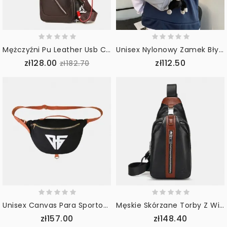
Mężczyźni Pu Leather Usb Charging Wodoodporny Otwór Na Słuchawki Business Torba Przez Ramię Torba Na Klatkę Piersiową Sling Bag
Unisex Nylonowy Zamek Błyskawiczny Z Tyłu Kieszeń Przeciw Kradzieży Torba Na Klatkę Piersiową Wodoodporna Torba Na Ramię O Dużej Pojemności Torba Na Telefon Z Zawieszką Małpy
zł128.00
zł112.50
zł182.70
Unisex Canvas Para Sportowa Casual Duża Torba Na Ramię Torba Na Klatkę Piersiową
Męskie Skórzane Torby Z Wieloma Kieszeniami O Dużej Pojemności Wodoodporne Sportowe Torby Na Klatkę Piersiową Torba Na Ramię Na Ramię
zł157.00
zł148.40