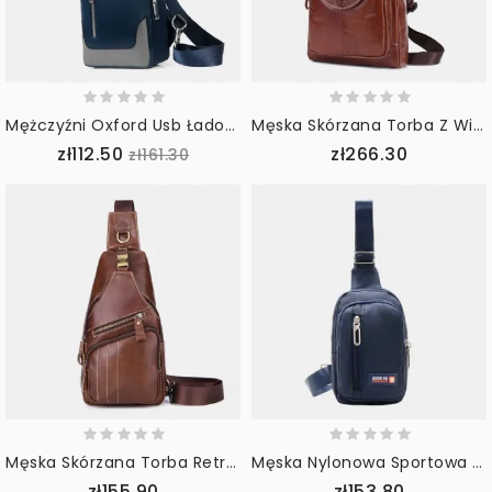
Mężczyźni Oxford Usb Ładowanie Wodoodporna Casual Outdoor Torba Przez Ramię Torba Na Klatkę Piersiową Sling Bag
Męska Skórzana Torba Z Wieloma Kieszeniami Z Wzorem Krokodyla Na Klatkę Piersiową Wielofunkcyjna Torba Na Ramię Z Zabezpieczeniem Przeciw Kradzieży
zł112.50
zł266.30
zł161.30
Męska Skórzana Torba Retro Business Casual Solid Color Skórzana Torba Na Ramię Torba Przez Ramię Chest Bag
Męska Nylonowa Sportowa Torba Crossbody Z Wieloma Kieszeniami Torba Na Klatkę Piersiową
zł155.90
zł153.80