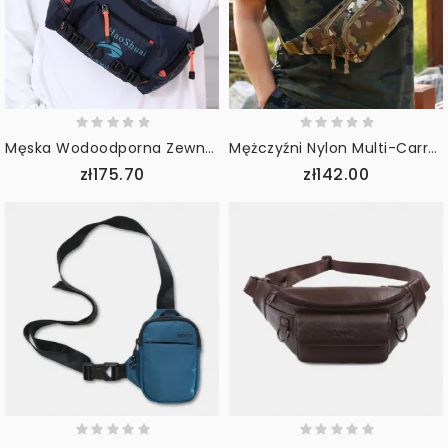
Męska Wodoodporna Zewnętrzna Wtyczka Słuchawek Torba Przez Ramię Torba Na Klatkę Piersiową Torba Na Ramię
Mężczyźni Nylon Multi-Carry Multi-Pocket Outdoor Tactical Camouflage Riding Waist Bag Torba Na Ramię Torba Na Klatkę Piersiową
zł175.70
zł142.00