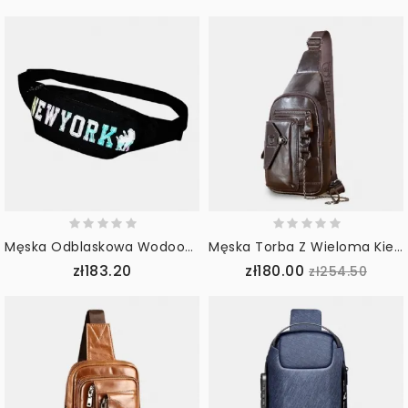
Męska Odblaskowa Wodoodporna Sportowa Torba Crossbody Na Klatkę Piersiową
Męska Torba Z Wieloma Kieszeniami Z Miękkiej Skóry Na Klatkę Piersiową Vintage Uchwyt Na Telefon Komórkowy Torba Na Ramię Crossbody Z Łańcuszkiem
zł183.20
zł180.00
zł254.50