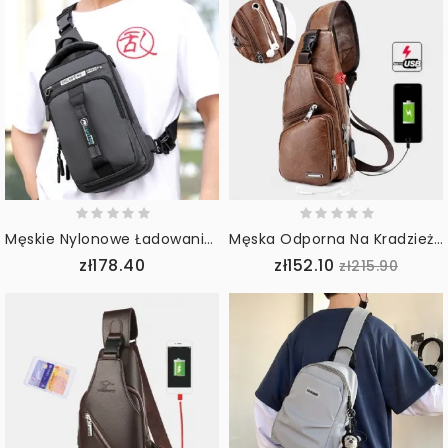
Męskie Nylonowe Ładowanie Usb Na Co Dzień Na Zewnątrz Krótka Torba Na Klatkę Piersiową Plecak Na Ramię
Męska Odporna Na Kradzież Odporna Na Kradzież Torba Podróżna Na Klatkę Piersiową Z Portem Usb Do Ładowania
zł178.40
zł152.10
zł215.90