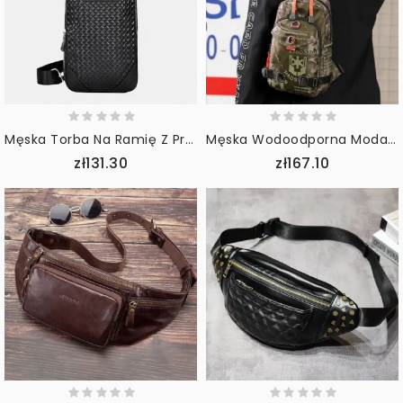
Męska Torba Na Ramię Z Prawdziwej Skóry Na Co Dzień Z Wytłoczonym Wzorem Odporna Na Zużycie Torba Na Klatkę Piersiową
Męska Wodoodporna Moda Wielofunkcyjna Torba Na Klatkę Piersiową Na Zewnątrz
zł131.30
zł167.10