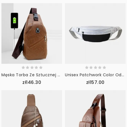
Męska Torba Ze Sztucznej Skóry Usb Do Ładowania Travel Retro Business Chest Bag Torba Przez Ramię
Unisex Patchwork Color Odblaskowa Torba Na Ramię Na Klatkę Piersiową
zł146.30
zł157.00